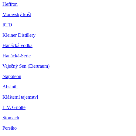
Heffron
Moravský košt
RTD
Kleiner Distillery
Hanácká vodka
Hanácká-Serie
Vaječný Sen (Eiertraum)
Napoleon
Absinth
Klášterní tajemství
L.V. Griotte
Stomach
Persiko