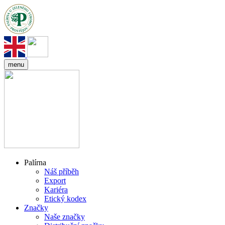
menu
Palírna
Náš příběh
Export
Kariéra
Etický kodex
Značky
Naše značky