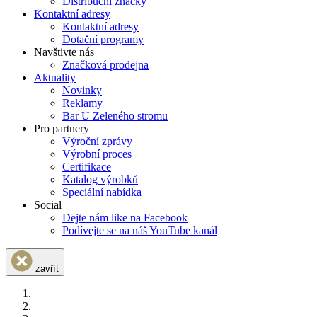
Distribuční značky
Kontaktní adresy
Kontaktní adresy
Dotační programy
Navštivte nás
Značková prodejna
Aktuality
Novinky
Reklamy
Bar U Zeleného stromu
Pro partnery
Výroční zprávy
Výrobní proces
Certifikace
Katalog výrobků
Speciální nabídka
Social
Dejte nám like na Facebook
Podívejte se na náš YouTube kanál
zavřít