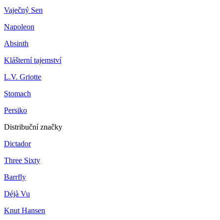
Vaječný Sen
Napoleon
Absinth
Klášterní tajemství
L.V. Griotte
Stomach
Persiko
Distribuční značky
Dictador
Three Sixty
Barrfly
Déjà Vu
Knut Hansen