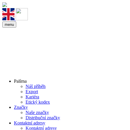
menu
Palírna
Náš příběh
Export
Kariéra
Etický kodex
Značky
Naše značky
Distribuční značky
Kontaktní adresy
Kontaktní adresy