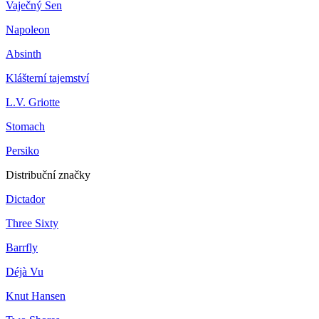
Vaječný Sen
Napoleon
Absinth
Klášterní tajemství
L.V. Griotte
Stomach
Persiko
Distribuční značky
Dictador
Three Sixty
Barrfly
Déjà Vu
Knut Hansen