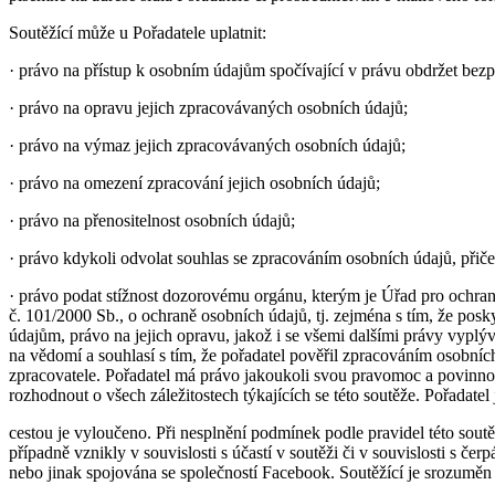
Soutěžící může u Pořadatele uplatnit:
· právo na přístup k osobním údajům spočívající v právu obdržet bezpl
· právo na opravu jejich zpracovávaných osobních údajů;
· právo na výmaz jejich zpracovávaných osobních údajů;
· právo na omezení zpracování jejich osobních údajů;
· právo na přenositelnost osobních údajů;
· právo kdykoli odvolat souhlas se zpracováním osobních údajů, přič
· právo podat stížnost dozorovému orgánu, kterým je Úřad pro ochran
č. 101/2000 Sb., o ochraně osobních údajů, tj. zejména s tím, že pos
údajům, právo na jejich opravu, jakož i se všemi dalšími právy vyplý
na vědomí a souhlasí s tím, že pořadatel pověřil zpracováním osob
zpracovatele. Pořadatel má právo jakoukoli svou pravomoc a povinnost 
rozhodnout o všech záležitostech týkajících se této soutěže. Pořadatel
cestou je vyloučeno. Při nesplnění podmínek podle pravidel této soutě
případně vznikly v souvislosti s účastí v soutěži či v souvislosti 
nebo jinak spojována se společností Facebook. Soutěžící je srozuměn s