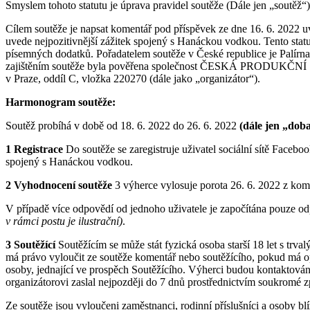
Smyslem tohoto statutu je úprava pravidel soutěže (Dále jen „soutěž“)
Cílem soutěže je napsat komentář pod příspěvek ze dne 16. 6. 2022 u
uvede nejpozitivnější zážitek spojený s Hanáckou vodkou. Tento sta
písemných dodatků. Pořadatelem soutěže v České republice je Palírn
zajištěním soutěže byla pověřena společnost ČESKÁ PRODUKČNÍ Soc
v Praze, oddíl C, vložka 220270 (dále jako „organizátor“).
Harmonogram soutěže:
Soutěž probíhá v době od 18. 6. 2022 do 26. 6. 2022
(dále jen „dob
1 Registrace
Do soutěže se zaregistruje uživatel sociální sítě Faceb
spojený s Hanáckou vodkou.
2 Vyhodnocení soutěže
3 výherce vylosuje porota 26. 6. 2022 z ko
V případě více odpovědí od jednoho uživatele je započítána pouze o
v rámci postu je ilustrační)
.
3 Soutěžící
Soutěžícím se může stát fyzická osoba starší 18 let s tr
má právo vyloučit ze soutěže komentář nebo soutěžícího, pokud má opr
osoby, jednající ve prospěch Soutěžícího. Výherci budou kontaktová
organizátorovi zaslal nejpozději do 7 dnů prostřednictvím soukromé 
Ze soutěže jsou vyloučeni zaměstnanci, rodinní příslušníci a osoby blíz