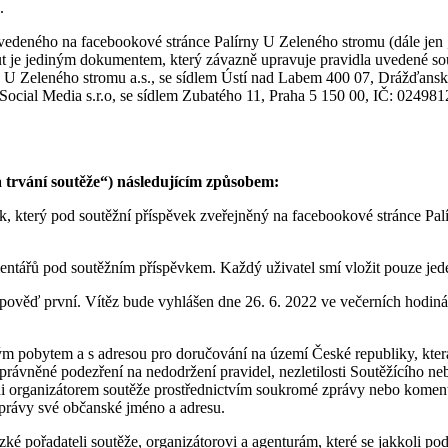
.
vedeného na facebookové stránce Palírny U Zeleného stromu (dále jen „
tut je jediným dokumentem, který závazně upravuje pravidla uvedené s
a U Zeleného stromu a.s., se sídlem Ústí nad Labem 400 07, Drážďansk
ial Media s.r.o, se sídlem Zubatého 11, Praha 5 150 00, IČ: 02498
a trvání soutěže“) následujícím způsobem:
ook, který pod soutěžní příspěvek zveřejněný na facebookové stránce Pa
mentářů pod soutěžním příspěvkem. Každý uživatel smí vložit pouze je
dpověď první. Vítěz bude vyhlášen dne 26. 6. 2022 ve večerních hodin
valým pobytem a s adresou pro doručování na území České republiky, kte
ávněné podezření na nedodržení pravidel, nezletilosti Soutěžícího neb
ni organizátorem soutěže prostřednictvím soukromé zprávy nebo komen
zprávy své občanské jméno a adresu.
ké pořadateli soutěže, organizátorovi a agenturám, které se jakkoli podíl