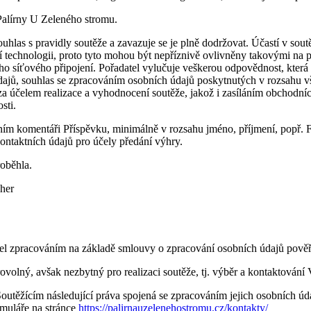
Palírny U Zeleného stromu.
ouhlas s pravidly soutěže a zavazuje se je plně dodržovat. Účastí v sout
cí technologii, proto tyto mohou být nepříznivě ovlivněny takovými na p
o síťového připojení. Pořadatel vylučuje veškerou odpovědnost, která
jů, souhlas se zpracováním osobních údajů poskytnutých v rozsahu všec
a účelem realizace a vyhodnocení soutěže, jakož i zasíláním obchodníc
sti.
žním komentáři Příspěvku, minimálně v rozsahu jméno, příjmení, popř.
ontaktních údajů pro účely předání výhry.
oběhla.
ýher
atel zpracováním na základě smlouvy o zpracování osobních údajů pověř
ovolný, avšak nezbytný pro realizaci soutěže, tj. výběr a kontaktování
Soutěžícím následující práva spojená se zpracováním jejich osobních ú
rmuláře na stránce
https://palirnauzelenehostromu.cz/kontakty/