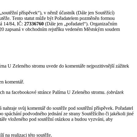
soutěžní příspěvek“), v němž účastník (Dále jen Soutěžící)
outěže. Tento statut může být Pořadatelem pozměněn formou
á 14/84, IČ:
27336760
(Dále jen „pořadatel“). Organizačním
120 zapsaná v obchodním rejstříku vedeném Městským soudem
lírna U Zeleného stromu uvede do komentáře nejpozitivnější zážitek
den komentář.
ách na facebookové stránce Palírna U Zeleného stromu.
(obrázek
rá nahraje svůj komentář do soutěže pod soutěžní příspěvek. Pořadatel
o spáchání podvodného jednání ze strany Soutěžícího či jakékoli jiné
táře vloženého pod soutěžní otázkou a budou vyzváni, aby
í na realizaci této soutěže.