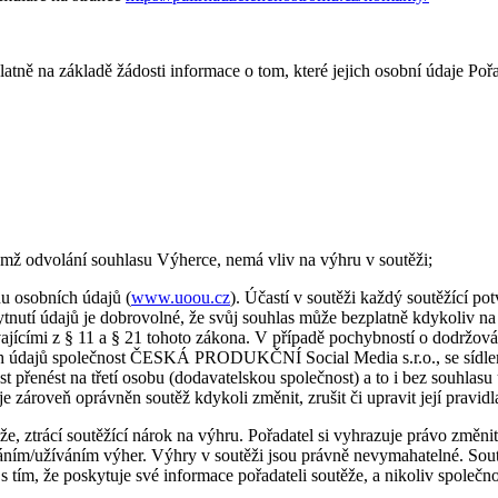
atně na základě žádosti informace o tom, které jejich osobní údaje Poř
emž odvolání souhlasu Výherce, nemá vliv na výhru v soutěži;
u osobních údajů (
www.uoou.cz
). Účastí v soutěži každý soutěžící po
kytnutí údajů je dobrovolné, že svůj souhlas může bezplatně kdykoliv n
vajícími z § 11 a § 21 tohoto zákona. V případě pochybností o dodržová
ních údajů společnost ČESKÁ PRODUKČNÍ Social Media s.r.o., se sídl
přenést na třetí osobu (dodavatelskou společnost) a to i bez souhlasu 
 je zároveň oprávněn soutěž kdykoli změnit, zrušit či upravit její pravid
že, ztrácí soutěžící nárok na výhru. Pořadatel si vyhrazuje právo změni
s čerpáním/užíváním výher. Výhry v soutěži jsou právně nevymahatelné
 tím, že poskytuje své informace pořadateli soutěže, a nikoliv společn