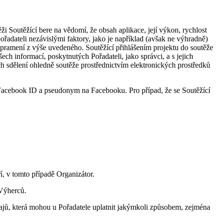
ěži Soutěžící bere na vědomí, že obsah aplikace, její výkon, rychlost
ořadateli nezávislými faktory, jako je například (avšak ne výhradně)
 pramení z výše uvedeného. Soutěžící přihlášením projektu do soutěže
h informací, poskytnutých Pořadateli, jako správci, a s jejich
h sdělení ohledně soutěže prostřednictvím elektronických prostředků
 Facebook ID a pseudonym na Facebooku. Pro případ, že se Soutěžící
í, v tomto případě Organizátor.
 Výherců.
dajů, která mohou u Pořadatele uplatnit jakýmkoli způsobem, zejména