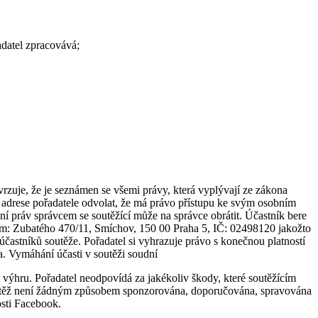
adatel zpracovává;
tvrzuje, že je seznámen se všemi právy, která vyplývají ze zákona
a adrese pořadatele odvolat, že má právo přístupu ke svým osobním
ní práv správcem se soutěžící může na správce obrátit. Účastník bere
em: Zubatého 470/11, Smíchov, 150 00 Praha 5, IČ: 02498120 jakožto
účastníků soutěže. Pořadatel si vyhrazuje právo s konečnou platností
la. Vymáhání účasti v soutěži soudní
t výhru. Pořadatel neodpovídá za jakékoliv škody, které soutěžícím
. Soutěž není žádným způsobem sponzorována, doporučována, spravována
osti Facebook.