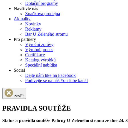
Dotační programy
Navštivte nás
Značková prodejna
Aktuality
Novinky
Reklamy
Bar U Zeleného stromu
Pro partnery
Výroční zprávy
Výrobní proces
Certifikace
Katalog výrobků
Speciální nabídka
Social
Dejte nám like na Facebook
Podívejte se na náš YouTube kanál
zavřít
PRAVIDLA SOUTĚŽE
Status a pravidla soutěže Palírny U Zeleného stromu ze dne 24. 3