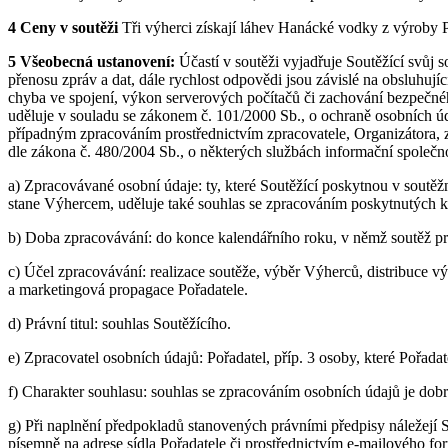
4 Ceny v soutěži
Tři výherci získají láhev Hanácké vodky z výroby 
5 Všeobecná ustanovení:
Účastí v soutěži vyjadřuje Soutěžící svůj s
přenosu zpráv a dat, dále rychlost odpovědi jsou závislé na obsluhují
chyba ve spojení, výkon serverových počítačů či zachování bezpečnéh
uděluje v souladu se zákonem č. 101/2000 Sb., o ochraně osobních úda
případným zpracováním prostřednictvím zpracovatele, Organizátora, z
dle zákona č. 480/2004 Sb., o některých službách informační společno
a) Zpracovávané osobní údaje: ty, které Soutěžící poskytnou v soutě
stane Výhercem, uděluje také souhlas se zpracováním poskytnutých k
b) Doba zpracovávání: do konce kalendářního roku, v němž soutěž pr
c) Účel zpracovávání: realizace soutěže, výběr Výherců, distribuce v
a marketingová propagace Pořadatele.
d) Právní titul: souhlas Soutěžícího.
e) Zpracovatel osobních údajů: Pořadatel, příp. 3 osoby, které Pořad
f) Charakter souhlasu: souhlas se zpracováním osobních údajů je dobr
g) Při naplnění předpokladů stanovených právními předpisy náležejí 
písemně na adrese sídla Pořadatele či prostřednictvím e-mailového fo